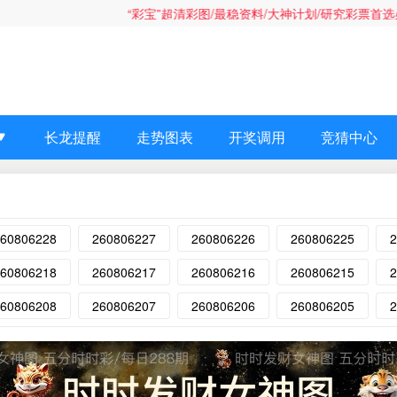
“彩宝”超清彩图/最稳资料/大神计划/研究彩票首选必备，感
长龙提醒
走势图表
开奖调用
竞猜中心
60806228
260806227
260806226
260806225
2
60806218
260806217
260806216
260806215
2
60806208
260806207
260806206
260806205
2
时时发财女神图