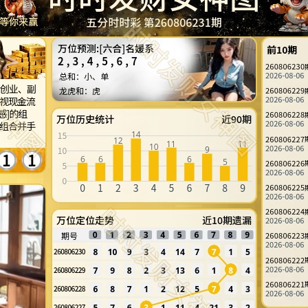
五分时时彩 第260806231期
赏金等你来赢
万位预测:
前10期
总和：
蓄、土地型资
龙虎和：
累与精致
号码或[老
万位历史统计
近90期
，投注风格
9
4
万位定位走势
近10期遗漏
0
1
2
3
4
5
6
7
8
9
期号