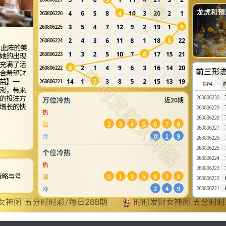
龙虎和預
子座
速度。此阵
，充满了
活多变，
前三形
时机、追
起，将能
期号
势不可
你在游戏
，体验四
万位冷热
近20期
热
温
冷
个位冷热
热
温
择节日日
。
冷