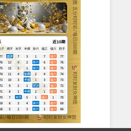
測
态
近10期
豹子
顺子
对子
半顺
杂六
组三
组六
豹子