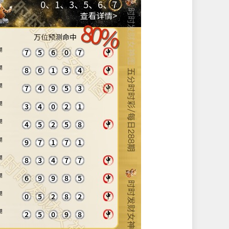
0
、
1
、
3
、
5
、
6
、
7
查看详情>
0%
0%
万位预测命中