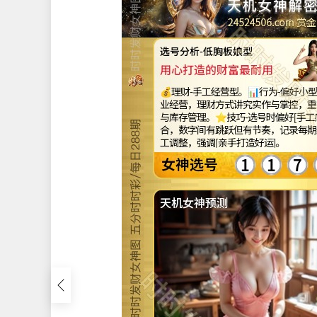
24524507.com 
选号分析-翘臀背杀型
慢一点，财运会跟上来
💰理财-慢活积累型。📊行为-偏好储
产，理财节奏缓慢但持续，重视长期积
生活品质。⭐技巧-注时偏好重复出现的
朋友号]，她相信[熟悉的号码最可靠]
温和稳定，也获利稳定。
8
7
6
女神选号
天机女神预测