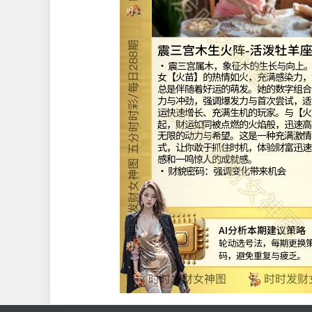
巽四宫风助火势阵-风象双
• 巽四宫属木（风），象征风的变幻与
的美女【风铃】就像一阵风，灵巧多变
好奇心和新奇的点子。她的数字组合灵
强调流动性与多重组合，适合善于捕捉
求灵活投注策略的玩家。与【风铃】一
乘风而上，财运在风的助力下，如火般
挡，获得惊人回报。机智投注方式，让
中成为最敏捷的玩家，抓住每一个机会
两拨千斤的智慧。
• 财貌密码：近期未开出的号码组合
AI分析本期建议策略
节日号码具纪念性，选
期，增添仪式感与祝福